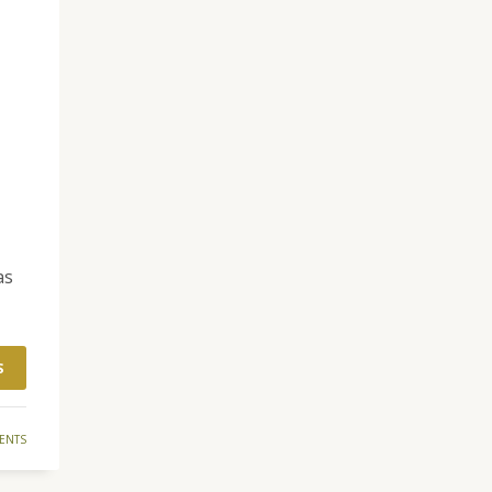
as
S
ENTS