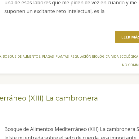
una de esas labores que me piden de vez en cuando y me
suponen un excitante reto intelectual, es la
LEER MÁ
D
,
BOSQUE DE ALIMENTOS
,
PLAGAS
,
PLANTAS
,
REGULACIÓN BIOLÓGICA
,
VIDA ECOLÓGICA
NO COMM
rráneo (XIII) La cambronera
Bosque de Alimentos Mediterráneo (XIII) La cambronera S
leíste mi entrada sobre el seto de cuerda, era importante