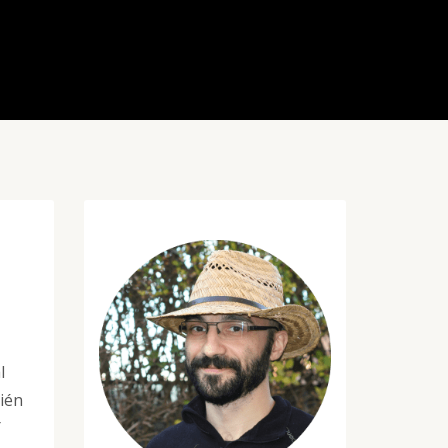
l
ién
Y