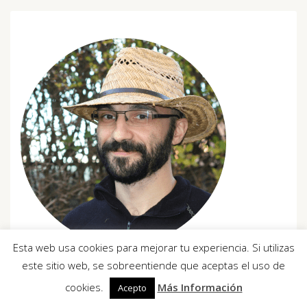
Esta web usa cookies para mejorar tu experiencia. Si utilizas
¡Hola! Soy Luis Martínez-Zaporta (Luis Maza en
este sitio web, se sobreentiende que aceptas el uso de
Facebook), y quiero utilizar este espacio para
cookies.
Más Información
Acepto
hablarte de ecología, agricultura ecológica,