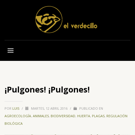
¡Pulgones! ¡Pulgones!
POR
LUIS
/
MARTES, 12 ABRIL 2016
/
PUBLICADO EN
AGROECOLOGÍA
,
ANIMALES
,
BIODIVERSIDAD
,
HUERTA
,
PLAGAS
,
REGULACIÓN
BIOLÓGICA