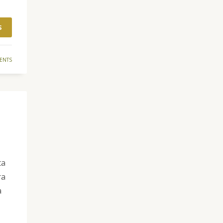
S
ENTS
ta
ra
a