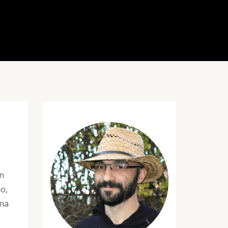
un
o,
una