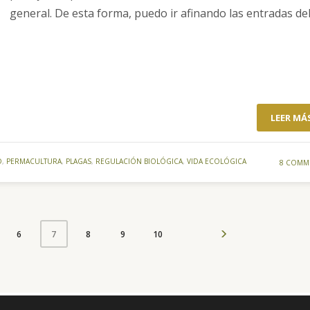
general. De esta forma, puedo ir afinando las entradas de
LEER MÁ
D
,
PERMACULTURA
,
PLAGAS
,
REGULACIÓN BIOLÓGICA
,
VIDA ECOLÓGICA
8 COMM
6
8
9
10
7