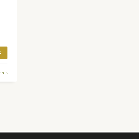
l
S
ENTS