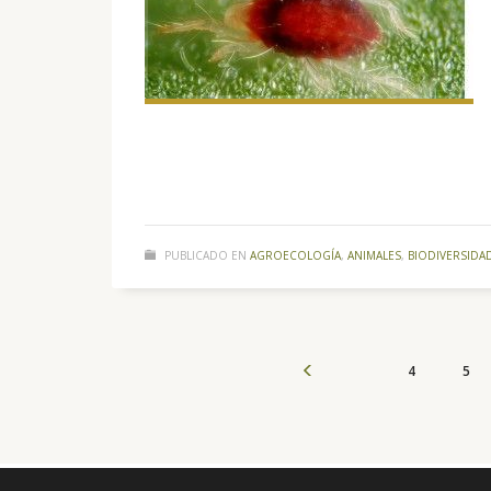
PUBLICADO EN
AGROECOLOGÍA
,
ANIMALES
,
BIODIVERSIDA
4
5