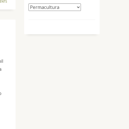
ENTS
il
a
o