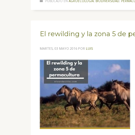
PUBLICADO EN
AGROECOLOGÍA
,
BIODIVERSIDAD
,
PERMAC
El rewilding y la zona 5 de 
MARTES, 03 MAYO 2016
POR
LUIS