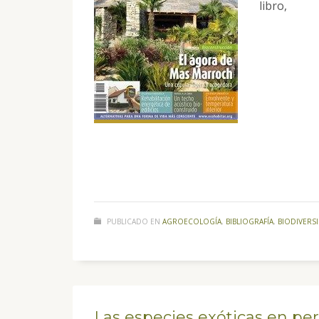
libro,
PUBLICADO EN
AGROECOLOGÍA
,
BIBLIOGRAFÍA
,
BIODIVERS
Las especies exóticas en pe