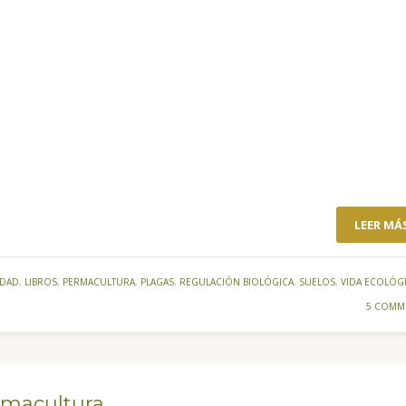
LEER MÁ
IDAD
,
LIBROS
,
PERMACULTURA
,
PLAGAS
,
REGULACIÓN BIOLÓGICA
,
SUELOS
,
VIDA ECOLÓG
5 COMM
rmacultura